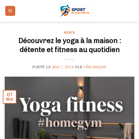
Skip
to
content
NEWS
Découvrez le yoga à la maison :
détente et fitness au quotidien
POSTÉ LE
MAI 7, 2026
PAR
VÉRONIQUE
07
Mai