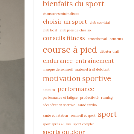
bienfaits du sport
chaussures minimalistes
choisir un sport
club convivial
club local
club près de chez soi
conseils fitness
conseils trail
coureurs
course à pied
débuter trail
endurance
entraînement
manque de sommeil
matériel trail débutant
motivation sportive
performance
natation
performance et fatigue
productivité
running
récupération sportive
santé cardio
sport
santé et natation
sommeil et sport
sport après 40 ans
sport complet
sports outdoor