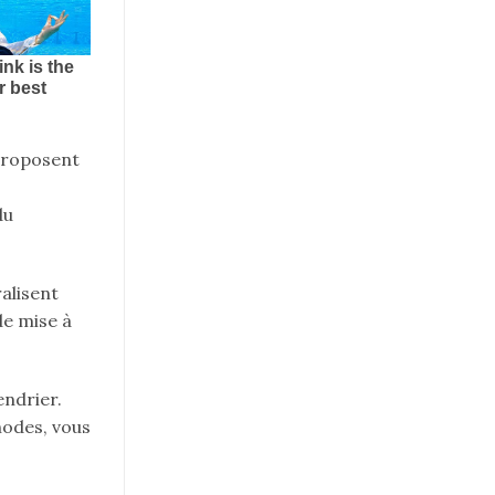
 proposent
du
alisent
de mise à
endrier.
hodes, vous