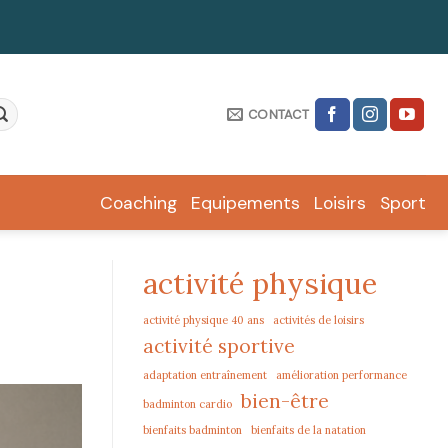
CONTACT
Coaching
Equipements
Loisirs
Sport
activité physique
activité physique 40 ans
activités de loisirs
activité sportive
adaptation entraînement
amélioration performance
bien-être
badminton cardio
bienfaits badminton
bienfaits de la natation