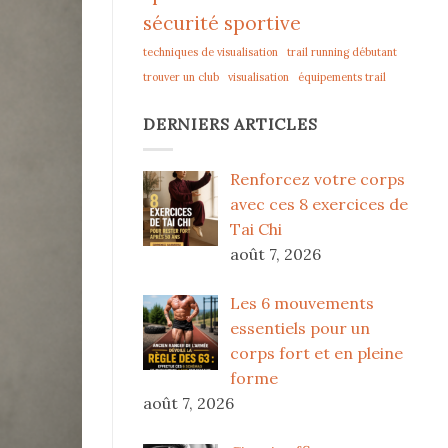
sécurité sportive
techniques de visualisation
trail running débutant
trouver un club
visualisation
équipements trail
DERNIERS ARTICLES
Renforcez votre corps
avec ces 8 exercices de
Tai Chi
août 7, 2026
Les 6 mouvements
essentiels pour un
corps fort et en pleine
forme
août 7, 2026