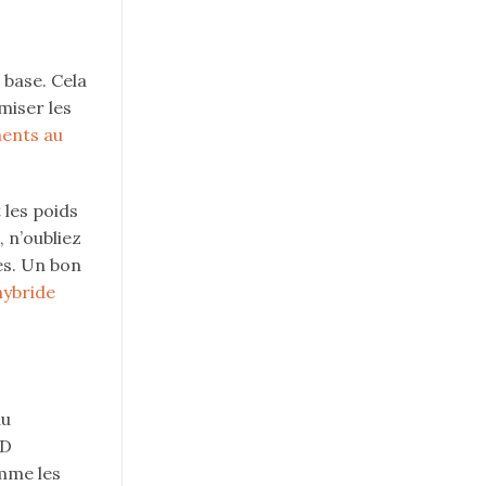
 base. Cela
miser les
ents au
 les poids
 n’oubliez
es. Un bon
ybride
du
OD
mme les