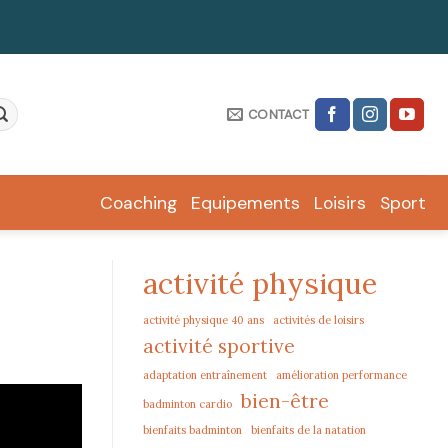
CONTACT
Coaching
Equipements
Loisirs
Sport
activité physique
activité physique 40 ans
activités de loisirs
activité sportive
adaptation entraînement
amélioration performance
bien-être
badminton cardio
bienfaits badminton
bienfaits de la natation