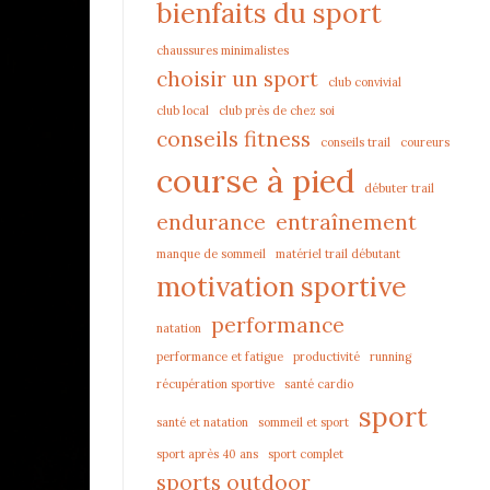
bienfaits du sport
chaussures minimalistes
choisir un sport
club convivial
club local
club près de chez soi
conseils fitness
conseils trail
coureurs
course à pied
débuter trail
endurance
entraînement
manque de sommeil
matériel trail débutant
motivation sportive
performance
natation
performance et fatigue
productivité
running
récupération sportive
santé cardio
sport
santé et natation
sommeil et sport
sport après 40 ans
sport complet
sports outdoor