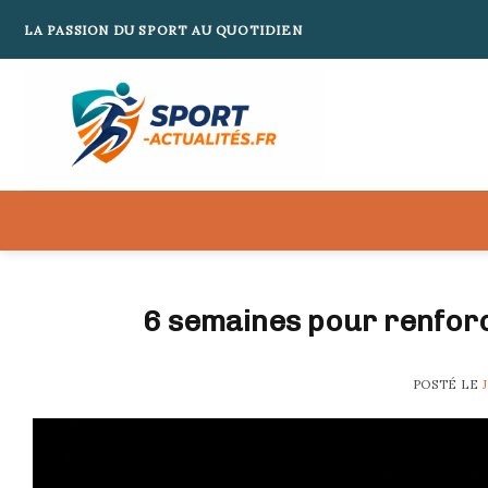
Skip
LA PASSION DU SPORT AU QUOTIDIEN
to
content
6 semaines pour renforc
POSTÉ LE