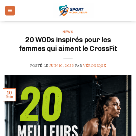
Skip
to
content
NEWS
20 WODs inspirés pour les
femmes qui aiment le CrossFit
POSTÉ LE
JUIN 10, 2026
PAR
VÉRONIQUE
10
Juin