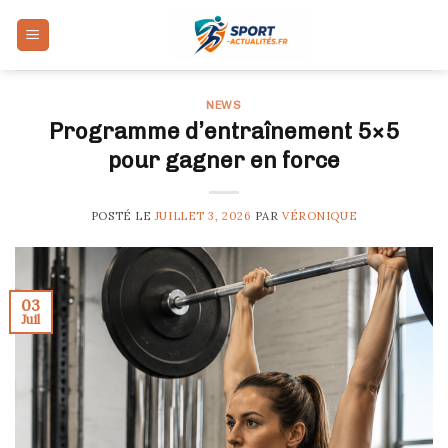
Skip
to
content
NEWS
Programme d’entraînement 5×5
pour gagner en force
POSTÉ LE
JUILLET 3, 2026
PAR
VÉRONIQUE
03
Juil