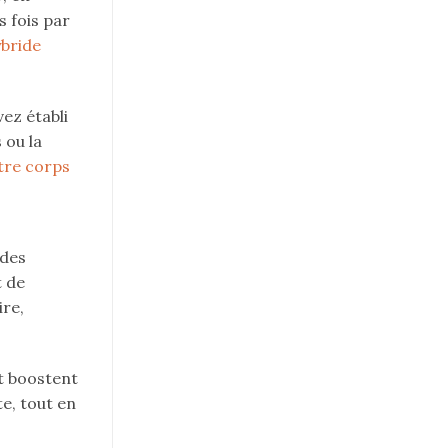
s fois par
bride
ez établi
 ou la
tre corps
 des
t de
ire,
t boostent
e, tout en