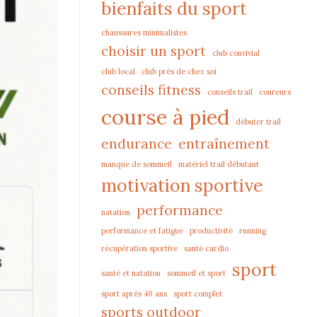
bienfaits du sport
chaussures minimalistes
choisir un sport
club convivial
club local
club près de chez soi
conseils fitness
conseils trail
coureurs
course à pied
débuter trail
endurance
entraînement
manque de sommeil
matériel trail débutant
motivation sportive
performance
natation
performance et fatigue
productivité
running
récupération sportive
santé cardio
sport
santé et natation
sommeil et sport
sport après 40 ans
sport complet
sports outdoor