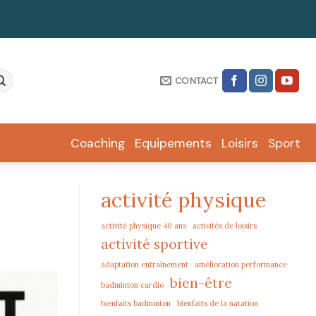
CONTACT
Coaching
Equipements
Loisirs
Sport
activité physique
activité physique 40 ans
activités de loisirs
activité sportive
adaptation entraînement
amélioration performance
bien-être
badminton cardio
bienfaits badminton
bienfaits de la natation