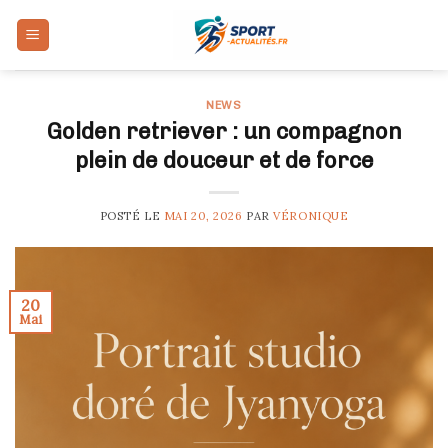
Skip
to
content
NEWS
Golden retriever : un compagnon
plein de douceur et de force
POSTÉ LE
MAI 20, 2026
PAR
VÉRONIQUE
20
Mai