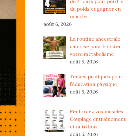
de 4 jours pour perdre
du poids et gagner en
muscles
août 6, 2026
La routine ancestrale
chinoise pour booster
votre métabolisme
août 5, 2026
Tenues pratiques pour
l’éducation physique
août 5, 2026
Renforcez vos muscles :
Couplage entraînement
et nutrition
août 5, 2026