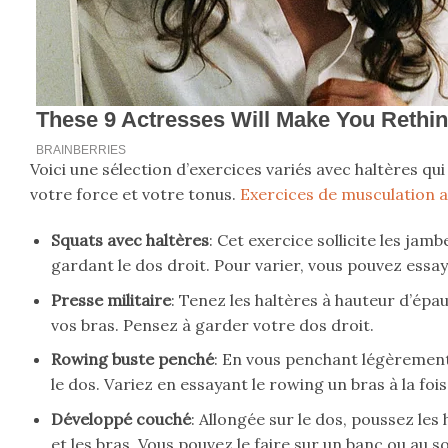
Voici une sélection d’exercices variés avec haltères qu
votre force et votre tonus.
Exercices de musculation 
Squats avec haltères
: Cet exercice sollicite les jam
gardant le dos droit. Pour varier, vous pouvez essa
Presse militaire
: Tenez les haltères à hauteur d’épa
vos bras. Pensez à garder votre dos droit.
Rowing buste penché
: En vous penchant légèrement 
le dos. Variez en essayant le rowing un bras à la fois
Développé couché
: Allongée sur le dos, poussez les 
et les bras. Vous pouvez le faire sur un banc ou au so