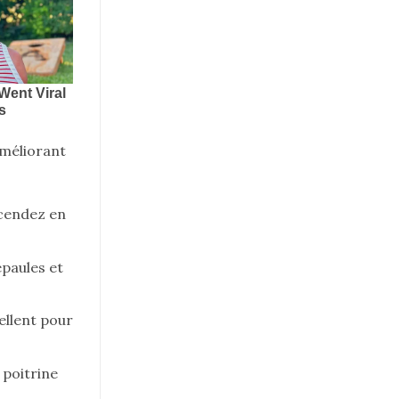
améliorant
escendez en
épaules et
ellent pour
a poitrine