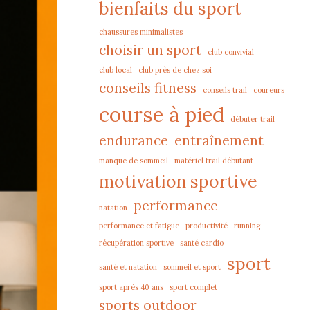
bienfaits du sport
chaussures minimalistes
choisir un sport
club convivial
club local
club près de chez soi
conseils fitness
conseils trail
coureurs
course à pied
débuter trail
endurance
entraînement
manque de sommeil
matériel trail débutant
motivation sportive
performance
natation
performance et fatigue
productivité
running
récupération sportive
santé cardio
sport
santé et natation
sommeil et sport
sport après 40 ans
sport complet
sports outdoor