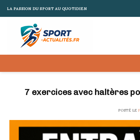
Skip
LA PASSION DU SPORT AU QUOTIDIEN
to
content
7 exercices avec haltères p
POSTÉ LE