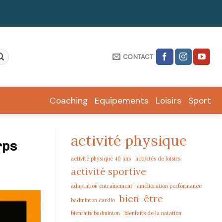
CONTACT
Coaching
Equipements
Loisirs
Sport
activité physique
rps
activité physique 40 ans
activités de loisirs
activité sportive
adaptation entraînement
amélioration performance
bien-être
badminton cardio
bienfaits badminton
bienfaits de la natation