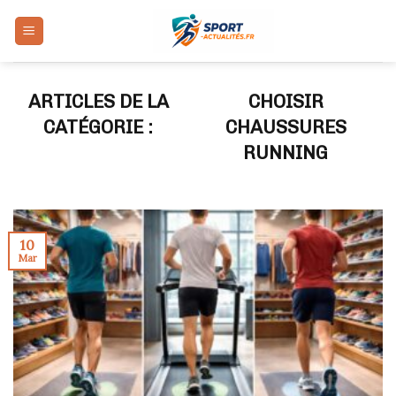
Skip
to
content
CHOISIR
CHAUSSURES
RUNNING
10
Mar